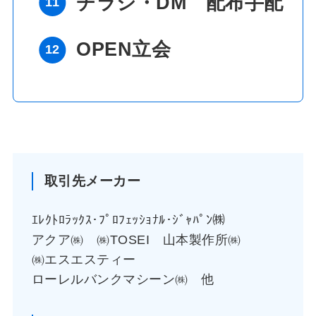
チラシ・DM 配布手配
OPEN立会
取引先メーカー
ｴﾚｸﾄﾛﾗｯｸｽ･ﾌﾟﾛﾌｪｯｼｮﾅﾙ･ｼﾞｬﾊﾟﾝ㈱
アクア㈱ ㈱TOSEI
山本製作所㈱
㈱エスエスティー
ローレルバンクマシーン㈱ 他